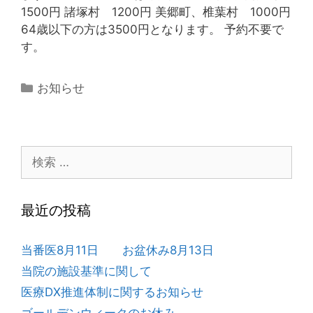
1500円 諸塚村 1200円 美郷町、椎葉村 1000円
64歳以下の方は3500円となります。 予約不要で
す。
カ
お知らせ
テ
ゴ
リ
検
ー
索:
最近の投稿
当番医8月11日 お盆休み8月13日
当院の施設基準に関して
医療DX推進体制に関するお知らせ
ゴールデンウィークのお休み