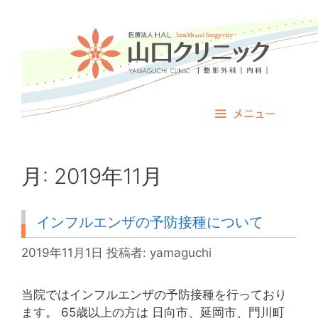
コ
ン
テ
ン
ツ
へ
ス
メニュー
キ
ッ
プ
月:
2019年11月
インフルエンザの予防接種について
2019年11月1日
投稿者:
yamaguchi
当院ではインフルエンザの予防接種を行っており
ます。 65歳以上の方は 日向市、延岡市、門川町