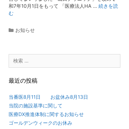
始
和7年10月1日をもって 「医療法人HA …
続きを読
予
医
む
約
療
不
法
カ
お知らせ
要
人
テ
HAL
ゴ
山
リ
口
検
ー
ク
索:
リ
ニ
最近の投稿
ッ
ク
当番医8月11日 お盆休み8月13日
設
当院の施設基準に関して
立
の
医療DX推進体制に関するお知らせ
お
ゴールデンウィークのお休み
知