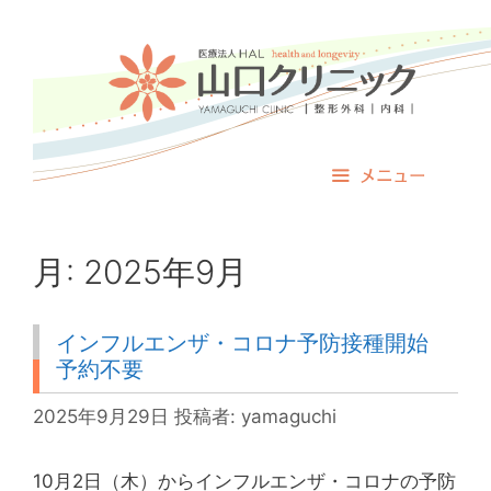
コ
ン
テ
ン
ツ
へ
ス
メニュー
キ
ッ
プ
月:
2025年9月
インフルエンザ・コロナ予防接種開始
予約不要
2025年9月29日
投稿者:
yamaguchi
10月2日（木）からインフルエンザ・コロナの予防