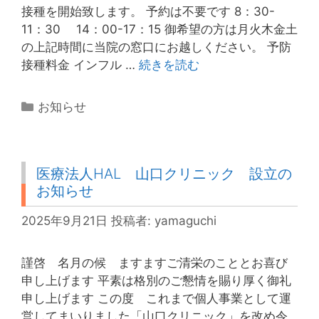
接種を開始致します。 予約は不要です 8：30-
11：30 14：00-17：15 御希望の方は月火木金土
の上記時間に当院の窓口にお越しください。 予防
イ
接種料金 インフル …
続きを読む
ン
フ
カ
お知らせ
ル
テ
エ
ゴ
ン
リ
ザ・
医療法人HAL 山口クリニック 設立の
ー
コ
お知らせ
ロ
2025年9月21日
投稿者:
yamaguchi
ナ
予
防
謹啓 名月の候 ますますご清栄のこととお喜び
接
申し上げます 平素は格別のご懇情を賜り厚く御礼
種
申し上げます この度 これまで個人事業として運
開
営してまいりました「山口クリニック」を改め令