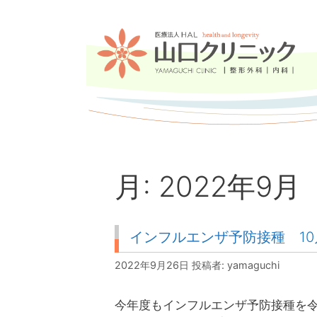
コ
ン
テ
ン
ツ
へ
ス
キ
ッ
プ
月:
2022年9月
インフルエンザ予防接種 10
2022年9月26日
投稿者:
yamaguchi
今年度もインフルエンザ予防接種を令和