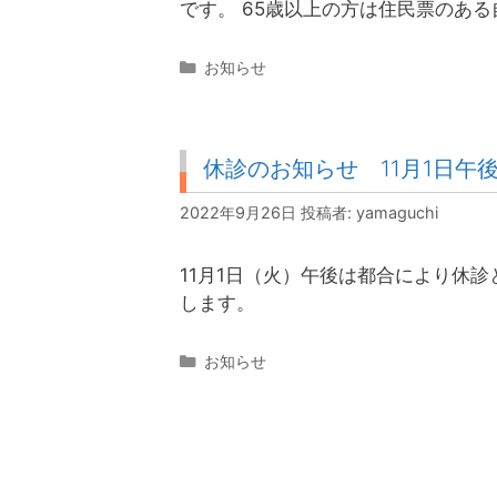
です。 65歳以上の方は住民票のあ
カ
お知らせ
テ
ゴ
リ
ー
休診のお知らせ 11月1日午
2022年9月26日
投稿者:
yamaguchi
11月1日（火）午後は都合により休
します。
カ
お知らせ
テ
ゴ
リ
ー