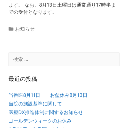
ます。 なお、8月13日土曜日は通常通り17時半ま
での受付となります。
カ
お知らせ
テ
ゴ
リ
検
ー
索:
最近の投稿
当番医8月11日 お盆休み8月13日
当院の施設基準に関して
医療DX推進体制に関するお知らせ
ゴールデンウィークのお休み