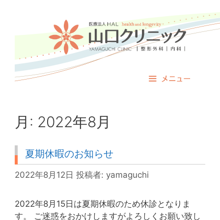
コ
ン
テ
ン
ツ
へ
ス
メニュー
キ
ッ
プ
月:
2022年8月
夏期休暇のお知らせ
2022年8月12日
投稿者:
yamaguchi
2022年8月15日は夏期休暇のため休診となりま
す。 ご迷惑をおかけしますがよろしくお願い致し