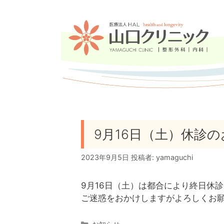
コ
ン
テ
ン
ツ
へ
ス
キ
ッ
プ
9月16日（土）休診
2023年9月5日
投稿者:
yamaguchi
9月16日（土）は都合により終日休
ご迷惑をおかけしますがよろしくお
カ