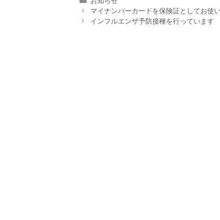
お知らせ
投
テ
マイナンバーカードを保険証としてお使
稿
ゴ
インフルエンザ予防接種を行っています
ナ
リ
ビ
ー
ゲ
ー
シ
ョ
ン