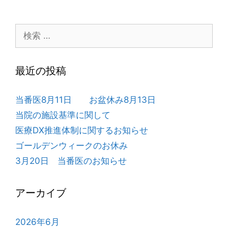
ナ
リ
ビ
ー
検
ゲ
索:
ー
シ
最近の投稿
ョ
ン
当番医8月11日 お盆休み8月13日
当院の施設基準に関して
医療DX推進体制に関するお知らせ
ゴールデンウィークのお休み
3月20日 当番医のお知らせ
アーカイブ
2026年6月