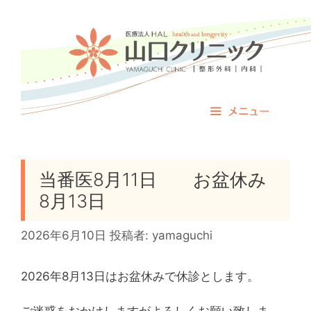
コ
ン
テ
ン
ツ
へ
ス
メニュー
キ
ッ
プ
当番医8月11日 お盆休み
8月13日
2026年6月10日
投稿者:
yamaguchi
2026年8月13日はお盆休みで休診とします。